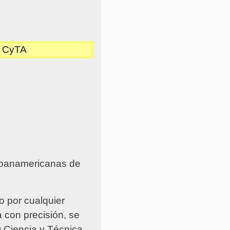
– CyTA
y panamericanas de
o por cualquier
a con precisión, se
© Ciencia y Técnica