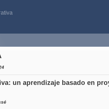
ativa
A
24
va: un aprendizaje basado en pro
ssé